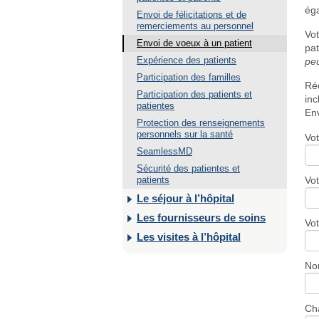
éga
Envoi de félicitations et de
remerciements au personnel
Vot
Envoi de voeux à un patient
pat
Expérience des patients
pe
Participation des familles
Réd
Participation des patients et
inc
patientes
En
Protection des renseignements
personnels sur la santé
Vo
SeamlessMD
Sécurité des patientes et
patients
Vo
Le séjour à l’hôpital
Les fournisseurs de soins
Vot
Les visites à l’hôpital
Nom
Ch