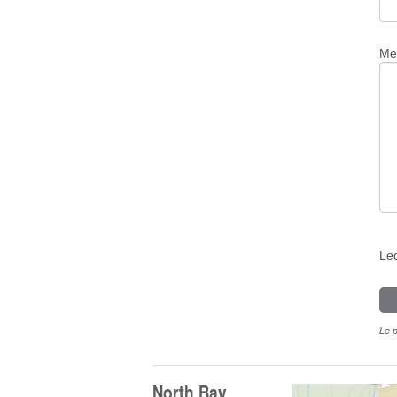
Me
Leq
Le p
North Bay