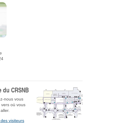
e
24
e du CRSNB
ez-nous vous
 vers où vous
aller.
des visiteurs