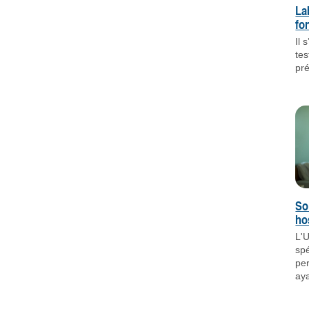
La
fo
Il 
tes
pr
So
ho
L'U
spé
pe
aya