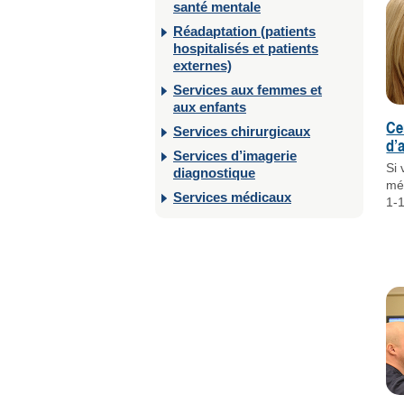
santé mentale
Réadaptation (patients
hospitalisés et patients
externes)
Services aux femmes et
aux enfants
Ce
Services chirurgicaux
d’
Services d’imagerie
Si
diagnostique
mé
Services médicaux
1-1