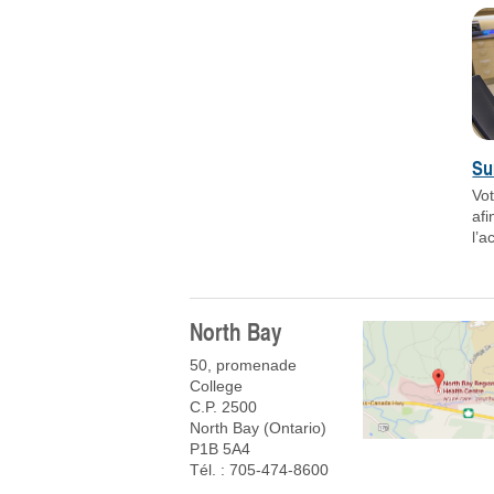
Su
Vo
afi
l’a
North Bay
50, promenade
College
C.P. 2500
North Bay (Ontario)
P1B 5A4
Tél. : 705-474-8600