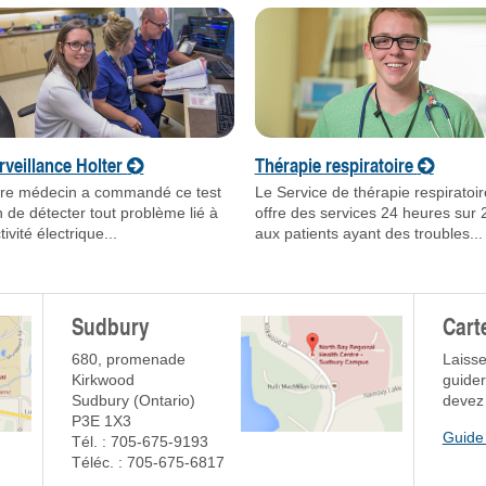
rveillance Holter
Thérapie respiratoire
tre médecin a commandé ce test
Le Service de thérapie respiratoir
n de détecter tout problème lié à
offre des services 24 heures sur 
ctivité électrique...
aux patients ayant des troubles...
Sudbury
Cart
680, promenade
Laiss
Kirkwood
guider
Sudbury (Ontario)
devez 
P3E 1X3
Guide 
Tél. : 705-675-9193
Téléc. : 705-675-6817